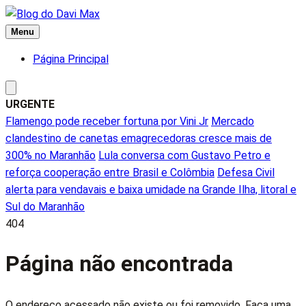
Ir
para
Menu
o
Página Principal
conteúdo
URGENTE
Flamengo pode receber fortuna por Vini Jr
Mercado
clandestino de canetas emagrecedoras cresce mais de
300% no Maranhão
Lula conversa com Gustavo Petro e
reforça cooperação entre Brasil e Colômbia
Defesa Civil
alerta para vendavais e baixa umidade na Grande Ilha, litoral e
Sul do Maranhão
404
Página não encontrada
O endereço acessado não existe ou foi removido. Faça uma