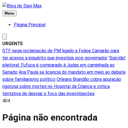
Ir
para
Menu
o
Página Principal
conteúdo
URGENTE
STF nega reclamação de PM ligado a Felipe Camarão para
ter acesso a inquérito que investiga vice-governador
‘Suicídio’
eleitoral: Fufuca é comparado à Judas em caminhada ao
Senado
Ana Paula se licencia do mandato em meio ao debate
sobre familiarismo político
Orleans Brandão cobra apuração
rigorosa sobre mortes no Hospital da Criança e critica
tentativa de desviar o foco das investigações
404
Página não encontrada