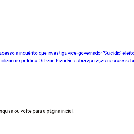
cesso a inquérito que investiga vice-governador
‘Suicídio’ ele
iliarismo político
Orleans Brandão cobra apuração rigorosa sobre
isa ou volte para a página inicial.